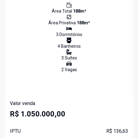
Área Total
188
m²
Área Privativa
188
m²
3
Dormitório
s
4
Banheiro
s
3
Suíte
s
2
Vaga
s
Valor venda
R$ 1.050.000,00
IPTU
R$ 136,63