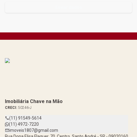
Enviar dados
Imobiliária Chave na Mão
CRECI:
50246-J
(11) 91549-5614
(11) 4972-7220
imoveis1807@gmail.com
Rua Dona Elisa Flaquer, 70, Centro, Santo André - SP - 09020160