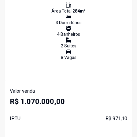
Área Total
284
m²
3
Dormitório
s
4
Banheiro
s
2
Suíte
s
8
Vaga
s
Valor venda
R$ 1.070.000,00
IPTU
R$ 971,10