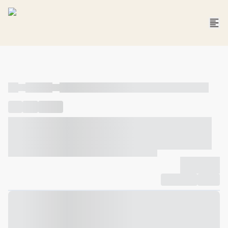
----
----- -----
----- ----- -- ------ ---- ---- -- ----- ----- ----- --- ------
----
-----
---- ------
----- ----- -- ------ ---- ---- -- ----- ----- -----
--- ------
----- ----- -- ------ ---- ---- -- ----- ----- ----- --- ------
-------------
Compartilhar
Favorito