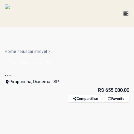
Home
Buscar imóvel
...
Casa
Venda
Cód:
380
...
Piraporinha, Diadema - SP
R$ 655.000,00
Compartilhar
Favorito