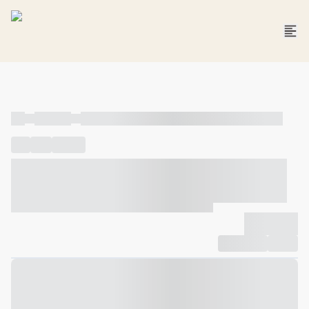
----
----- -----
----- ----- -- ------ ---- ---- -- ----- ----- ----- --- ------
----
-----
---- ------
----- ----- -- ------ ---- ---- -- ----- ----- -----
--- ------
----- ----- -- ------ ---- ---- -- ----- ----- ----- --- ------
-------------
Compartilhar
Favorito