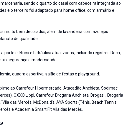
marcenaria, sendo o quarto do casal com cabeceira integrada ao
des e o terceiro foi adaptado para home office, com armário e
bos muito bem decorados, além de lavanderia com azulejos
lanato de qualidade.
parte elétrica e hidráulica atualizadas, incluindo registros Deca,
 mais segurança e modernidade.
emia, quadra esportiva, salão de festas e playground.
 próximo ao Carrefour Hipermercado, Atacadão Anchieta, Sodimac
cês), OXXO Lippi, Carrefour Drogaria Anchieta, Drogasil, Drogaria
 Vila das Mercês, McDonald's, AYA Sports (Tênis, Beach Tennis,
 Mercês e Academia Smart Fit Vila das Mercês.
o!