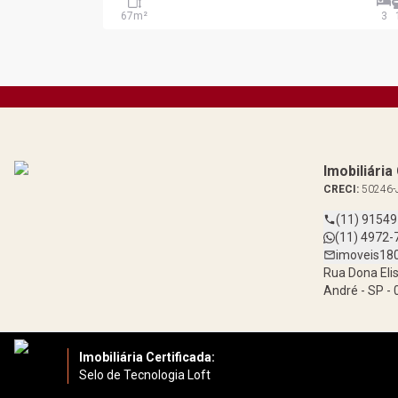
67
m²
3
Imobiliári
CRECI:
50246-
(11) 9154
(11) 4972-
imoveis18
Rua Dona Elis
André - SP -
Imobiliária Certificada:
Selo de Tecnologia Loft