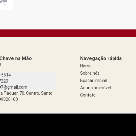
1
1
a Chave na Mão
Navegação rápida
J
Home
Sobre nós
9-5614
Buscar imóvel
7220
07@gmail.com
Anunciar imóvel
a Flaquer, 70, Centro, Santo
Contato
 09020160