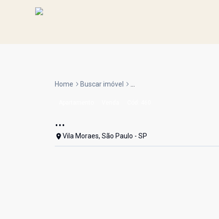
Home
Buscar imóvel
...
Apartamento
Venda
Cód:
460
...
Vila Moraes, São Paulo - SP