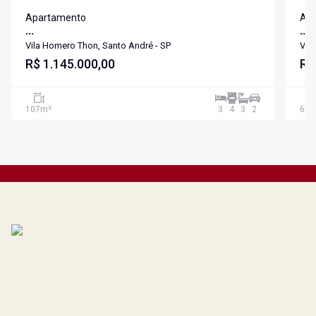
Apartamento
Ap
...
...
Vila Homero Thon, Santo André - SP
Vil
R$ 1.145.000,00
R$
107
m²
3
4
3
2
61
m