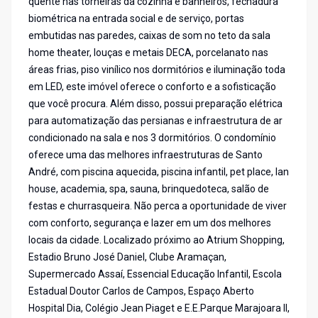
quente nas torneiras da cozinha e banheiros, fechadura
biométrica na entrada social e de serviço, portas
embutidas nas paredes, caixas de som no teto da sala
home theater, louças e metais DECA, porcelanato nas
áreas frias, piso vinílico nos dormitórios e iluminação toda
em LED, este imóvel oferece o conforto e a sofisticação
que você procura. Além disso, possui preparação elétrica
para automatização das persianas e infraestrutura de ar
condicionado na sala e nos 3 dormitórios. O condomínio
oferece uma das melhores infraestruturas de Santo
André, com piscina aquecida, piscina infantil, pet place, lan
house, academia, spa, sauna, brinquedoteca, salão de
festas e churrasqueira. Não perca a oportunidade de viver
com conforto, segurança e lazer em um dos melhores
locais da cidade. Localizado próximo ao Atrium Shopping,
Estadio Bruno José Daniel, Clube Aramaçan,
Supermercado Assaí, Essencial Educação Infantil, Escola
Estadual Doutor Carlos de Campos, Espaço Aberto
Hospital Dia, Colégio Jean Piaget e E.E.Parque Marajoara II,