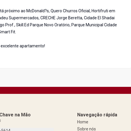
tá próximo ao McDonald?s, Quero Churros Oficial, Hortifruti em
 Tadeu Supermercados, CRECHE Jorge Beretta, Cidade El Shadai
o Prof., Skill.Ed Parque Novo Oratório, Parque Municipal Cidade
mart Fit.
e excelente apartamento!
a Chave na Mão
Navegação rápida
J
Home
Sobre nós
9-5614