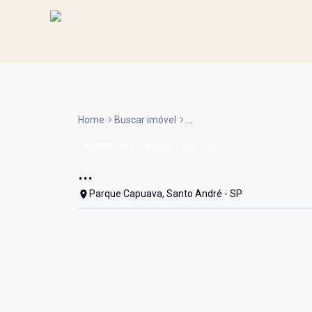
Home
Buscar imóvel
...
Apartamento
Venda
Cód:
316
...
Parque Capuava, Santo André - SP