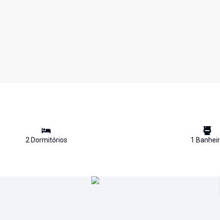
2
Dormitório
s
1
Banhei