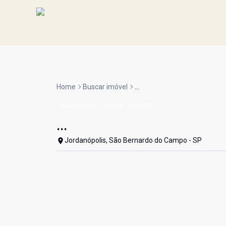
Home
Buscar imóvel
...
Apartamento
Venda
Cód:
275
...
Jordanópolis, São Bernardo do Campo - SP