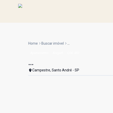
Home
Buscar imóvel
...
Apartamento
Aluguel
Cód:
497
...
Campestre, Santo André - SP