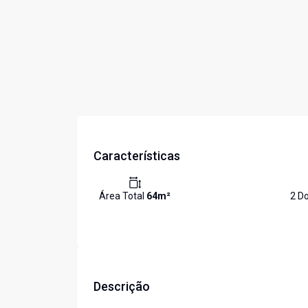
Características
Área Total
64
m²
2
Do
Descrição