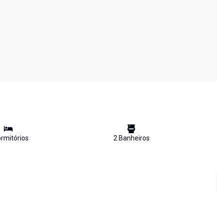
rmitório
s
2
Banheiro
s