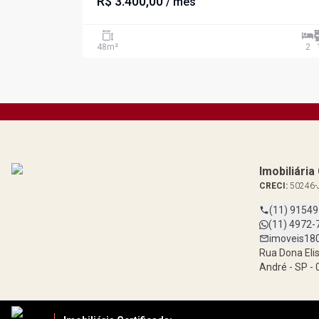
R$ 3.400,00
/ mês
48
m²
2
Imobiliári
CRECI:
50246-
(11) 9154
(11) 4972-
imoveis18
Rua Dona Elis
André - SP -