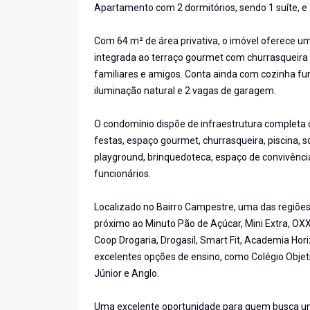
Apartamento com 2 dormitórios, sendo 1 suíte, e
Com 64 m² de área privativa, o imóvel oferece u
integrada ao terraço gourmet com churrasqueira 
familiares e amigos. Conta ainda com cozinha fun
iluminação natural e 2 vagas de garagem.
O condomínio dispõe de infraestrutura completa de
festas, espaço gourmet, churrasqueira, piscina, s
playground, brinquedoteca, espaço de convivência
funcionários.
Localizado no Bairro Campestre, uma das regiõe
próximo ao Minuto Pão de Açúcar, Mini Extra, OX
Coop Drogaria, Drogasil, Smart Fit, Academia Ho
excelentes opções de ensino, como Colégio Objeti
Júnior e Anglo.
Uma excelente oportunidade para quem busca um