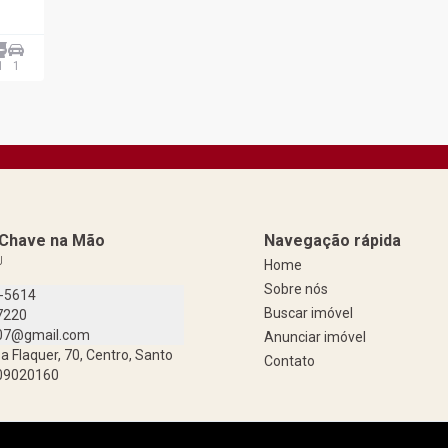
1
1
a Chave na Mão
Navegação rápida
J
Home
Sobre nós
9-5614
Buscar imóvel
7220
07@gmail.com
Anunciar imóvel
a Flaquer, 70, Centro, Santo
Contato
 09020160