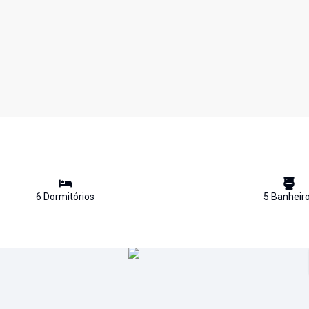
6
Dormitório
s
5
Banheir