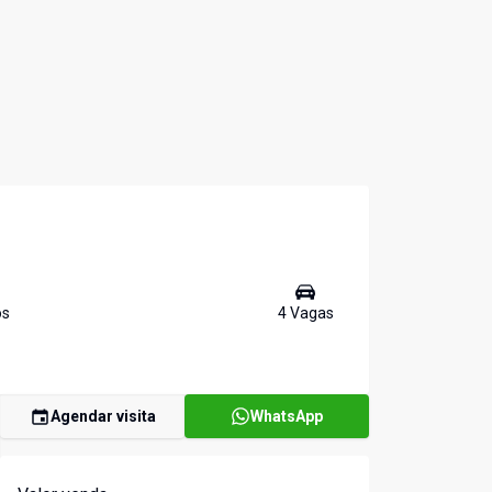
o
s
4
Vaga
s
Agendar visita
WhatsApp