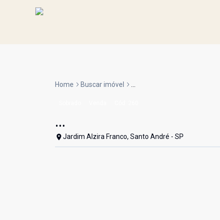
Home
Buscar imóvel
...
Sobrado
Venda
Cód:
260
...
Jardim Alzira Franco, Santo André - SP