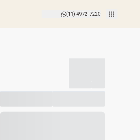
(11) 4972-7220
-----------
--
Compartilhar
Favorito