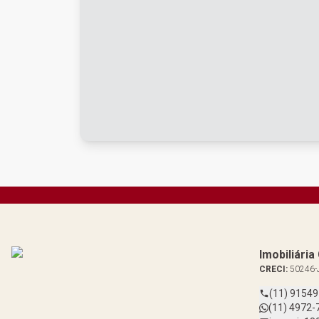
Imobiliári
CRECI:
50246-
(11) 9154
(11) 4972-