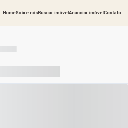
Home
Sobre nós
Buscar imóvel
Anunciar imóvel
Contato
-- --- ------
-- ----- ----- --- ------