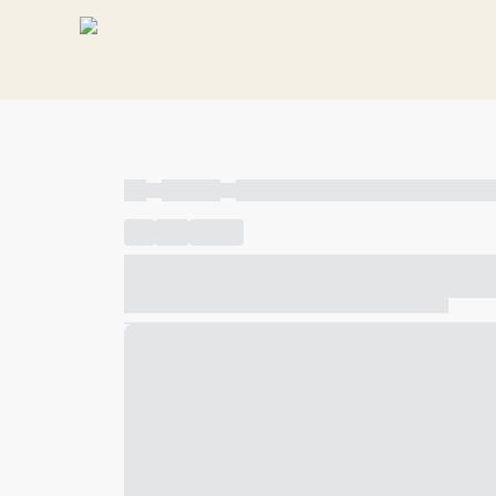
----
----- -----
----- ----- -- ------ ---- ---- -- ----- ----- ---
----
-----
---- ------
----- ----- -- ------ ---- ---- -- ---
----- ----- -- ------ ---- ---- -- ----- ----- ----- --- ------