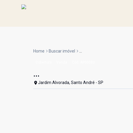
Home
Buscar imóvel
...
Cobertura
Venda
Cód:
AP00080
...
Jardim Alvorada, Santo André - SP