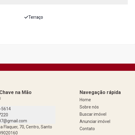
Terraço
a Chave na Mão
Navegação rápida
J
Home
Sobre nós
9-5614
Buscar imóvel
7220
07@gmail.com
Anunciar imóvel
a Flaquer, 70, Centro, Santo
Contato
 09020160