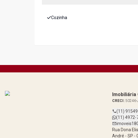
Cozinha
Imobiliári
CRECI:
50246-
(11) 9154
(11) 4972-
imoveis18
Rua Dona Elis
André - SP -