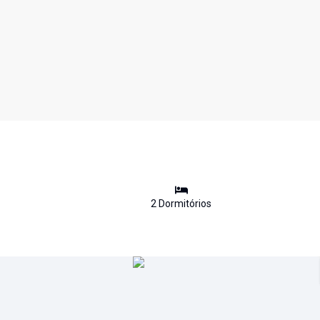
2
Dormitório
s