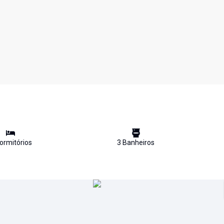
ormitório
s
3
Banheiro
s