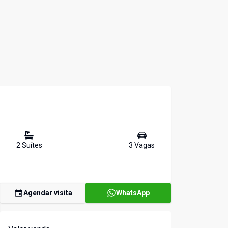
2
Suíte
s
3
Vaga
s
Agendar visita
WhatsApp