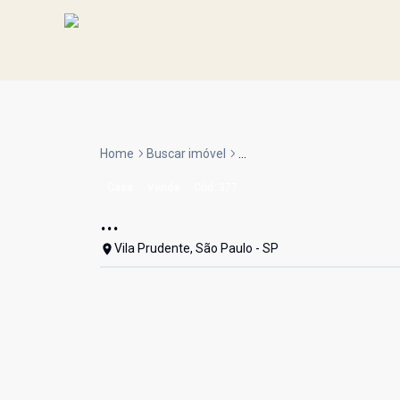
Home
Buscar imóvel
...
Casa
Venda
Cód:
377
...
Vila Prudente, São Paulo - SP