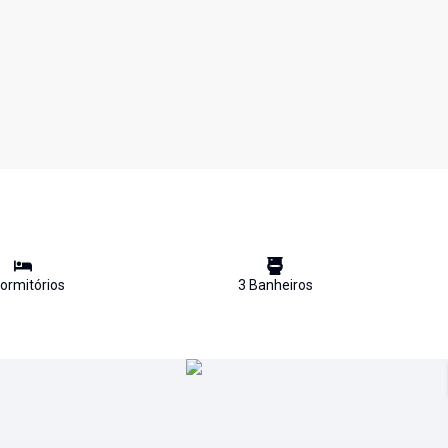
ormitório
s
3
Banheiro
s