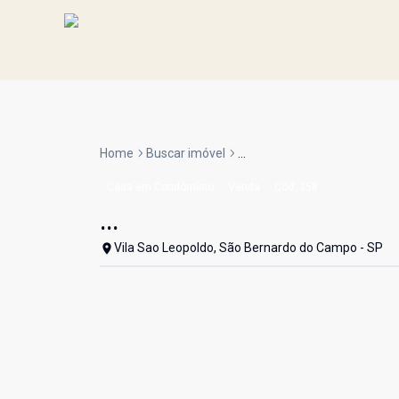
Home
Buscar imóvel
...
Casa em Condomínio
Venda
Cód:
358
...
Vila Sao Leopoldo, São Bernardo do Campo - SP