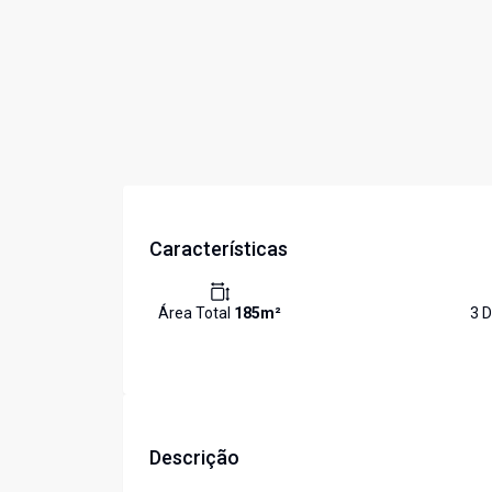
Características
Área Total
185
m²
3
D
Descrição