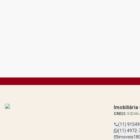
Imobiliári
CRECI:
50246-
(11) 9154
(11) 4972-
imoveis18