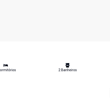
ormitório
s
2
Banheiro
s