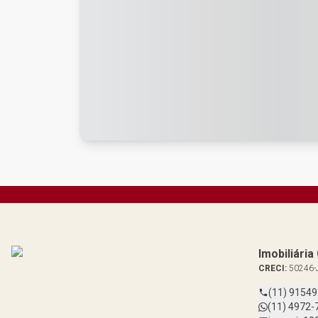
Imobiliári
CRECI:
50246-
(11) 9154
(11) 4972-