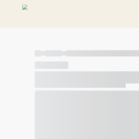
----
----- -----
----- ----- -- ------ ---- ---- -- ----- ----- ---
----
-----
---- ------
----- ----- -- ------ ---- ---- -- ---
----- ----- -- ------ ---- ---- -- ----- ----- ----- --- ------