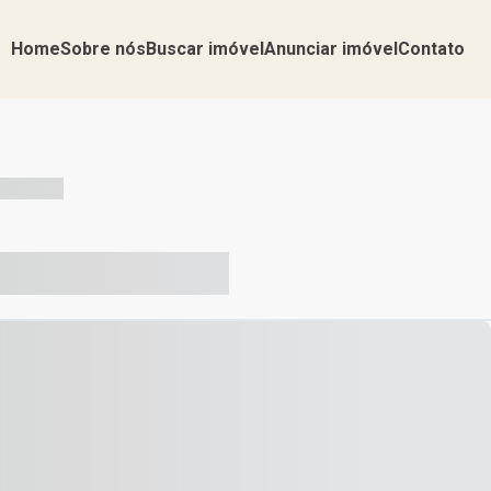
Home
Sobre nós
Buscar imóvel
Anunciar imóvel
Contato
-- --- ------
-- ----- ----- --- ------