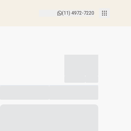
(11) 4972-7220
-----------
--
Compartilhar
Favorito