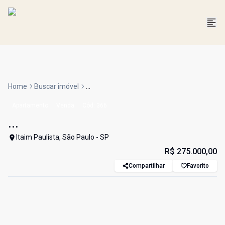
Home
Buscar imóvel
...
Apartamento
Venda
Cód:
366
...
Itaim Paulista, São Paulo - SP
R$ 275.000,00
Compartilhar
Favorito