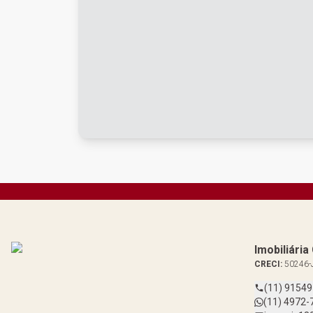
Imobiliári
CRECI:
50246-
(11) 9154
(11) 4972-