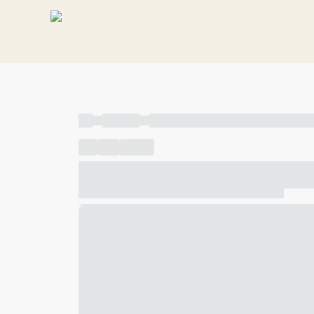
----
----- -----
----- ----- -- ------ ---- ---- -- ----- ----- ---
----
-----
---- ------
----- ----- -- ------ ---- ---- -- ---
----- ----- -- ------ ---- ---- -- ----- ----- ----- --- ------