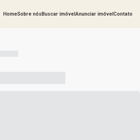
Home
Sobre nós
Buscar imóvel
Anunciar imóvel
Contato
-- --- ------
-- ----- ----- --- ------