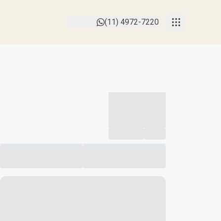
(11) 4972-7220
-----------
--
Compartilhar
Favorito